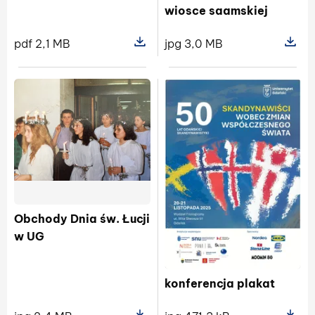
wiosce saamskiej
pdf 2,1 MB
jpg 3,0 MB
Pokaż szczegóły pliku Program konfe
Pokaż sz
Obchody Dnia św. Łucji
w UG
konferencja plakat