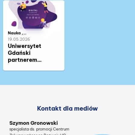
trwa pierwsze
regionu
Baltic Rectors'
Forum
Należy do kategorii:
Nauka ,
Współpraca ,
19.05.2026
Życie akademickie
Uniwersytet
Gdański
partnerem
Europejskiej
Akademii
Kwantowej
Kontakt dla mediów
Szymon Gronowski
Dorota Rybak
Marcel Jakubowski
Karol Stachowicz
Magdalena Nieczuja -
Goniszewska
specjalista ds. promocji Centrum
specjalistka, korektorka
specjalista ds. promocji projektu SEA
redaktor naczelny Radia UG MORS