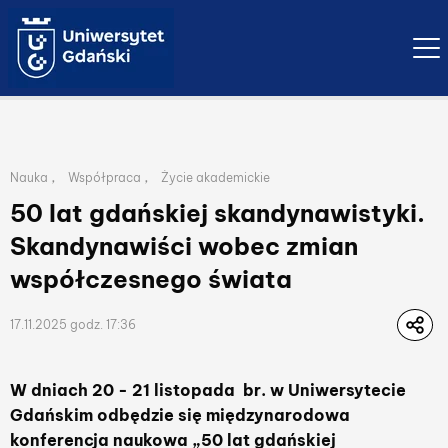
Ope
Lista przynależnych kategorii publikacji
,
,
Nauka
Współpraca
Życie akademickie
50 lat gdańskiej skandynawistyki.
Skandynawiści wobec zmian
współczesnego świata
17.11.2025 godz. 17:36
W dniach 20 - 21 listopada br. w Uniwersytecie
Gdańskim odbędzie się międzynarodowa
konferencja naukowa „50 lat gdańskiej