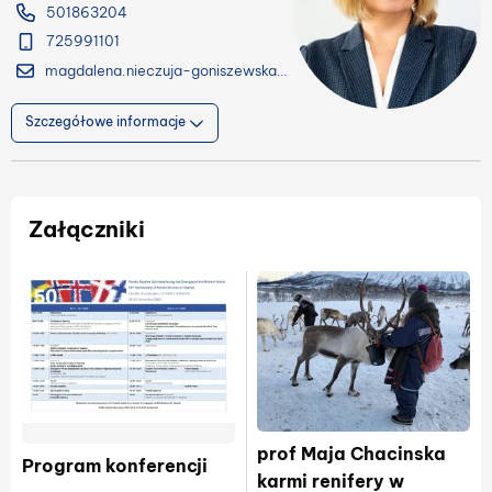
501863204
725991101
magdalena.nieczuja-goniszewska@ug.edu.pl
Szczegółowe informacje
Załączniki
prof Maja Chacinska
Program konferencji
karmi renifery w