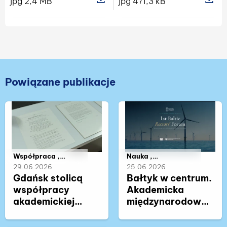
jpg 2,4 MB
jpg 471,3 kB
Pokaż szczegóły pliku Obchody Dnia
Pokaż sz
Powiązane publikacje
Należy do kategorii:
Współpraca ,
Należy do kategorii:
Nauka ,
Nauka , Życie
Współpraca ,
29.06.2026
25.06.2026
akademickie
Życie akademickie
Gdańsk stolicą
Bałtyk w centrum.
współpracy
Akademicka
akademickiej
międzynarodowa
regionu Morza
debata o
Bałtyckiego. W UG
przyszłości