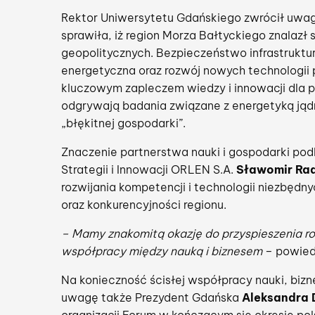
Rektor Uniwersytetu Gdańskiego zwrócił uwagę
sprawiła, iż region Morza Bałtyckiego znalazł
geopolitycznych. Bezpieczeństwo infrastruktur
energetyczna oraz rozwój nowych technologii p
kluczowym zapleczem wiedzy i innowacji dla p
odgrywają badania związane z energetyką jąd
„błękitnej gospodarki”.
Znaczenie partnerstwa nauki i gospodarki pod
Strategii i Innowacji ORLEN S.A.
Sławomir Ra
rozwijania kompetencji i technologii niezbęd
oraz konkurencyjności regionu.
– Mamy znakomitą okazję do przyspieszenia roz
współpracy między nauką i biznesem
– powied
Na konieczność ścisłej współpracy nauki, bizne
uwagę także Prezydent Gdańska
Aleksandra 