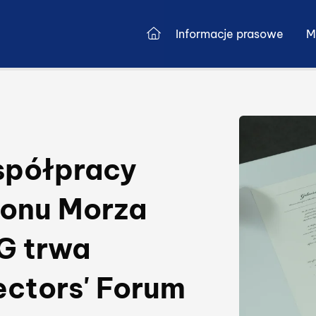
Przejdź do strony głównej
Informacje prasowe
M
orii publikacji
spółpracy
ionu Morza
G trwa
ectors' Forum