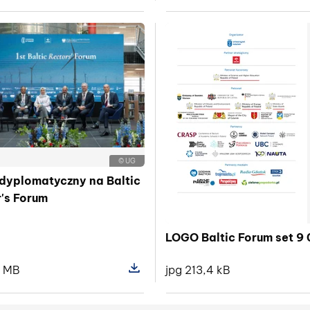
 pliku Deklaracja_Baltic Rector's Forum
Pokaż szczegóły pliku Sławomir Rado
© UG
dyplomatyczny na Baltic
's Forum
LOGO Baltic Forum set 9 
4 MB
jpg 213,4 kB
Pokaż szczegóły pliku Panel dyploma
 pliku Prezydent Gdańska Aleksandra Dulkiewicz/Baltic R