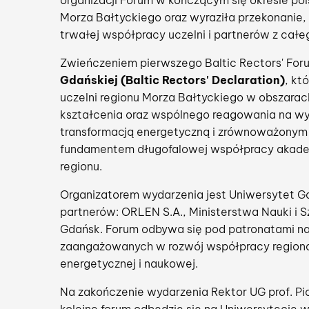
organizacji Forum w kończącym się okresie pol
Morza Bałtyckiego oraz wyraziła przekonanie,
trwałej współpracy uczelni i partnerów z całe
Zwieńczeniem pierwszego Baltic Rectors' For
Gdańskiej (Baltic Rectors' Declaration)
, kt
uczelni regionu Morza Bałtyckiego w obszara
kształcenia oraz wspólnego reagowania na w
transformacją energetyczną i zrównoważonym
fundamentem długofalowej współpracy akadem
regionu.
Organizatorem wydarzenia jest Uniwersytet Gd
partnerów: ORLEN S.A., Ministerstwa Nauki i 
Gdańsk. Forum odbywa się pod patronatami naj
zaangażowanych w rozwój współpracy regionaln
energetycznej i naukowej.
Na zakończenie wydarzenia Rektor UG prof. Pi