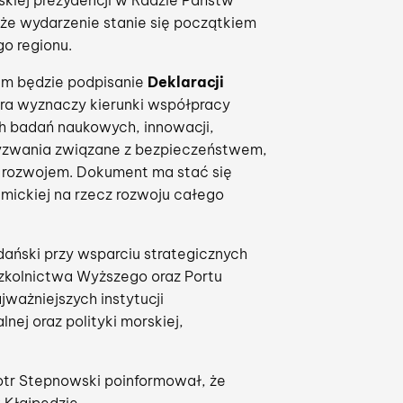
skiej prezydencji w Radzie Państw
 że wydarzenie stanie się początkiem
go regionu.
um będzie podpisanie
Deklaracji
óra wyznaczy kierunki współpracy
ch badań naukowych, innowacji,
yzwania związane z bezpieczeństwem,
 rozwojem. Dokument ma stać się
ickiej na rzecz rozwoju całego
ański przy wsparciu strategicznych
Szkolnictwa Wyższego oraz Portu
ważniejszych instytucji
ej oraz polityki morskiej,
otr Stepnowski poinformował, że