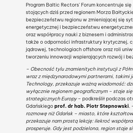
Program Baltic Rectors' Forum koncentruje si
stojących dziś przed regionem Morza Bałtycki
bezpieczeństwu regionu w zmieniającej się sytu
energetycznej i bezpieczeństwu energetycznem
oraz współpracy nauki z biznesem i administra
także o odporności infrastruktury krytycznej, 
jądrowej, technologiach offshore oraz roli uni
tworzeniu innowacji wspierających rozwój i b
– Obecność tylu znamienitych instytucji z Pół
wraz z międzynarodowymi partnerami, takimi j
Technology, przekazuje ważną wiadomość: dzisi
wyłącznie regionem geograficznym – staje się
strategicznych Europy
– podkreślił podczas o
Gdańskiego
prof. dr hab. Piotr Stepnowski
.
rozmowę niż Gdańsk – miasto, które kształtowa
przekazuje nam prostą lekcję: ilekroć współpra
prosperuje. Gdy jest podzielona, region staje si