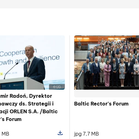
© UG
mir Radoń, Dyrektor
wczy ds. Strategii i
Baltic Rector's Forum
cji ORLEN S.A. /Baltic
's Forum
4 MB
jpg 7,7 MB