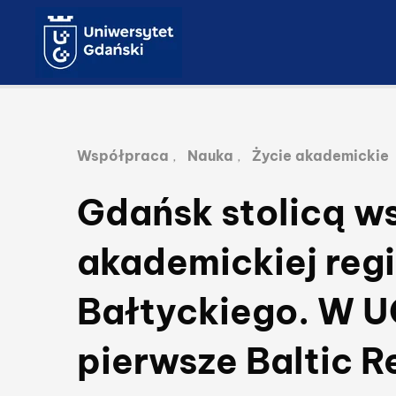
Lista przynależnych kateg
Współpraca
,
Nauka
,
Życie akademickie
Gdańsk stolicą w
akademickiej reg
Bałtyckiego. W U
pierwsze Baltic R