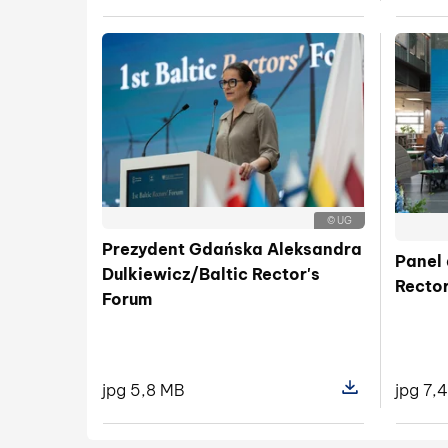
Pokaż szczegóły
© UG
Prezydent Gdańska Aleksandra
Panel 
Dulkiewicz/Baltic Rector's
Rector
Forum
jpg 7,
jpg 5,8 MB
Pokaż szczegóły