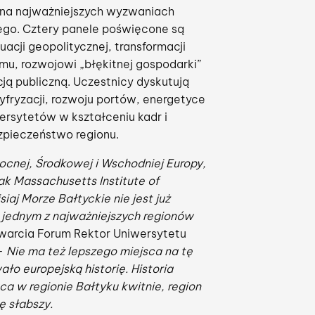
ę na najważniejszych wyzwaniach
ego. Cztery panele poświęcone są
acji geopolitycznej, transformacji
u, rozwojowi „błękitnej gospodarki”
cją publiczną. Uczestnicy dyskutują
cyfryzacji, rozwoju portów, energetyce
wersytetów w kształceniu kadr i
ezpieczeństwo regionu.
nocnej, Środkowej i Wschodniej Europy,
ak Massachusetts Institute of
aj Morze Bałtyckie nie jest już
 jednym z najważniejszych regionów
twarcia Forum Rektor Uniwersytetu
 –
Nie ma też lepszego miejsca na tę
ło europejską historię. Historia
ca w regionie Bałtyku kwitnie, region
ę słabszy.