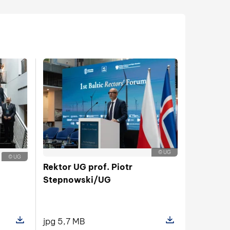
© UG
© UG
Rektor UG prof. Piotr
Stepnowski/UG
jpg 5,7 MB