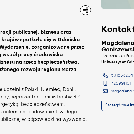
Kontak
racji publicznej, biznesu oraz
u krajów spotkało się w Gdańsku
Magdalena 
 Wydarzenie, zorganizowane przez
Goniszews
mą współpracy środowiska
Rzeczniczka Pra
biznesu na rzecz bezpieczeństwa,
Uniwersytet Gd
ażonego rozwoju regionu Morza
501863204
725991101
 uczelni z Polski, Niemiec, Danii,
rainy, reprezentanci ministerstw RP,
nergetyką, bezpieczeństwem,
Szczegółowe in
ym celem jest budowanie trwałego
 publicznej w odpowiedzi na wyzwania,