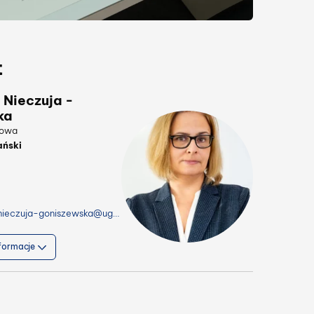
t
Nieczuja -
ka
sowa
ański
magdalena.nieczuja-goniszewska@ug.edu.pl
formacje