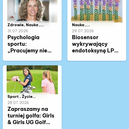
Należy do kategorii:
Zdrowie, Nauka ,
Należy do kategorii:
Nauka ,
Współpraca ,
Współpraca
31.07.2026
29.07.2026
Wywiady naukowe,
Psychologia
Biosensor
Sport
sportu:
wykrywający
„Pracujemy nie
endotoksynę LPS
tyle ze
- kolejny patent
sportowcem, co z
dla naukowców z
człowiekiem,
Wydziału Chemii
który uprawia
UG
sport”
Należy do kategorii:
Sport , Życie
akademickie ,
28.07.2026
Współpraca
Zapraszamy na
turniej golfa: Girls
& Girls UG Golf
Club 2026