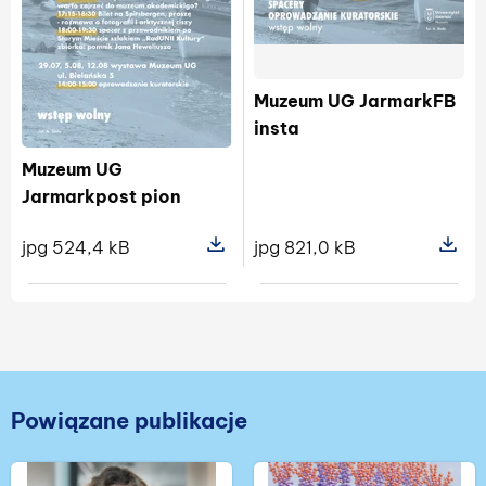
Muzeum UG JarmarkFB
insta
Muzeum UG
Jarmarkpost pion
jpg 821,0 kB
jpg 524,4 kB
Pokaż s
Pokaż szczegóły pliku Muzeum UG J
Powiązane publikacje