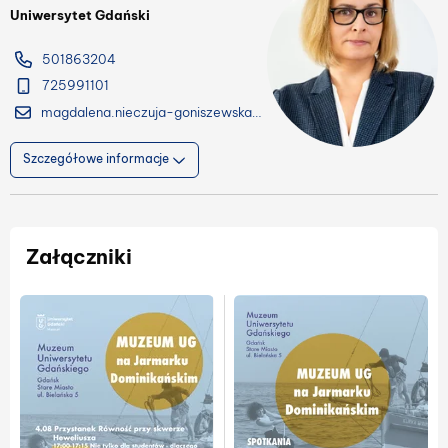
Uniwersytet Gdański
501863204
725991101
magdalena.nieczuja-goniszewska@ug.edu.pl
Szczegółowe informacje
Załączniki