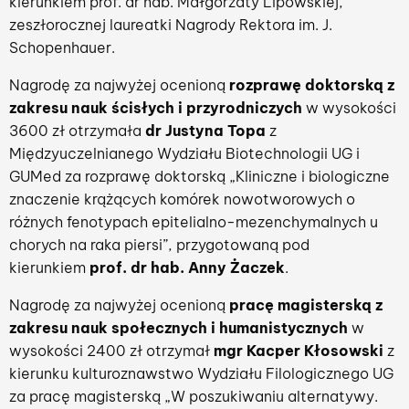
kierunkiem prof. dr hab. Małgorzaty Lipowskiej,
zeszłorocznej laureatki Nagrody Rektora im. J.
Schopenhauer.
Nagrodę za najwyżej ocenioną
rozprawę doktorską z
zakresu nauk ścisłych i przyrodniczych
w wysokości
3600 zł otrzymała
dr Justyna Topa
z
Międzyuczelnianego Wydziału Biotechnologii UG i
GUMed za rozprawę doktorską „Kliniczne i biologiczne
znaczenie krążących komórek nowotworowych o
różnych fenotypach epitelialno-mezenchymalnych u
chorych na raka piersi”, przygotowaną pod
kierunkiem
prof. dr hab. Anny Żaczek
.
Nagrodę za najwyżej ocenioną
pracę magisterską z
zakresu nauk społecznych i humanistycznych
w
wysokości 2400 zł otrzymał
mgr Kacper Kłosowski
z
kierunku kulturoznawstwo Wydziału Filologicznego UG
za pracę magisterską „W poszukiwaniu alternatywy.