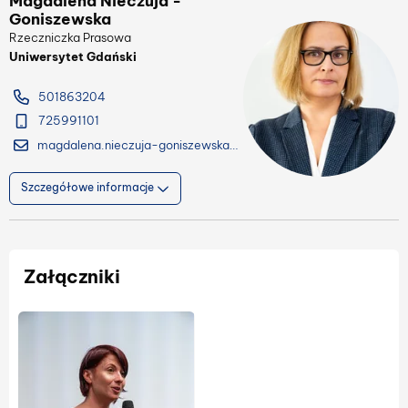
Magdalena Nieczuja -
Goniszewska
Rzeczniczka Prasowa
Uniwersytet Gdański
501863204
725991101
magdalena.nieczuja-goniszewska@ug.edu.pl
Szczegółowe informacje
Załączniki