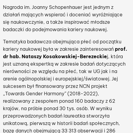
Nagroda im. Joanny Schopenhauer jest jednym z
działań mających wspierać i doceniać wyróżniające
się naukowczynie, a także inspirować młodsze
badaczki do podejmowania kariery naukowej.
Tematyka badawcza obejmująca płeć od początku
kariery naukowej była w zakresie zainteresowań
prof.
dr hab. Nataszy Kosakowskiej-Berezeckie
j, która
jest uznaną ekspertką w zakresie badań dotyczących
nierówności ze względu na płeć, tak w UG jak i na
arenie ogólnopolskiej i europejskiej/światowej. Jej
sukcesem był finansowany przez NCN projekt
„Towards Gender Harmony” (2018-2022),
realizowany z zespołem ponad 160 badaczy z 62
krajów, na próbie ponad 30 tys. osób. W wyniku
przeprowadzonych badań laureatka stworzyła
unikatową, pierwszą w historii badań społecznych,
bazę danych obejmującą 33 313 obserwacji i 286