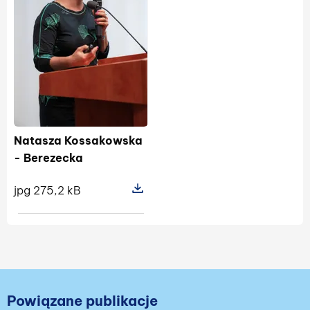
Natasza Kossakowska
- Berezecka
jpg 275,2 kB
Pokaż szczegóły pliku Natasza Kos
Powiązane publikacje