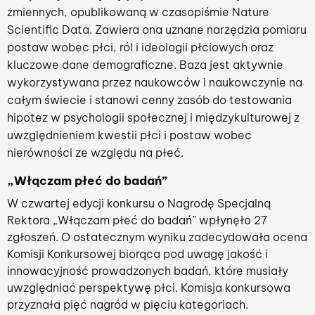
zmiennych, opublikowaną w czasopiśmie Nature
Scientific Data. Zawiera ona uznane narzędzia pomiaru
postaw wobec płci, ról i ideologii płciowych oraz
kluczowe dane demograficzne. Baza jest aktywnie
wykorzystywana przez naukowców i naukowczynie na
całym świecie i stanowi cenny zasób do testowania
hipotez w psychologii społecznej i międzykulturowej z
uwzględnieniem kwestii płci i postaw wobec
nierówności ze względu na płeć.
„Włączam płeć do badań”
W czwartej edycji konkursu o Nagrodę Specjalną
Rektora „Włączam płeć do badań” wpłynęło 27
zgłoszeń. O ostatecznym wyniku zadecydowała ocena
Komisji Konkursowej biorąca pod uwagę jakość i
innowacyjność prowadzonych badań, które musiały
uwzględniać perspektywę płci. Komisja konkursowa
przyznała pięć nagród w pięciu kategoriach.