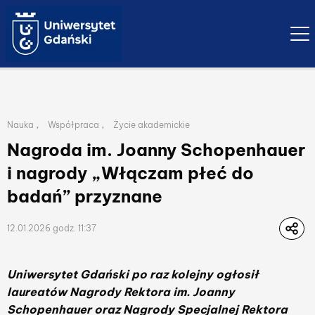
Ope
Lista przynależnych kategorii publikacji
,
,
Nauka
Współpraca
Życie akademickie
Nagroda im. Joanny Schopenhauer
i nagrody „Włączam płeć do
badań” przyznane
12.01.2026 godz. 11:37
Uniwersytet Gdański po raz kolejny ogłosił
laureatów Nagrody Rektora im. Joanny
Schopenhauer oraz Nagrody Specjalnej Rektora