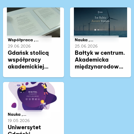
Należy do kategorii:
Współpraca ,
Należy do kategorii:
Nauka ,
Nauka , Życie
Współpraca ,
29.06.2026
25.06.2026
akademickie
Życie akademickie
Gdańsk stolicą
Bałtyk w centrum.
współpracy
Akademicka
akademickiej
międzynarodowa
regionu Morza
debata o
Bałtyckiego. W UG
przyszłości
trwa pierwsze
regionu
Baltic Rectors'
Forum
Należy do kategorii:
Nauka ,
Współpraca ,
19.05.2026
Życie akademickie
Uniwersytet