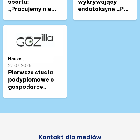
sportu:
wykrywający
„Pracujemy nie
endotoksynę LPS
tyle ze
- kolejny patent
sportowcem, co z
dla naukowców z
człowiekiem,
Wydziału Chemii
który uprawia
UG
sport”
Należy do kategorii:
Nauka ,
Współpraca ,
27.07.2026
Zdrowie
Pierwsze studia
podyplomowe o
gospodarce
obiegu
zamkniętego na
Pomorzu.
Zapraszamy na
konferencję
prasową
Kontakt dla mediów