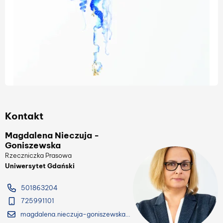
Kontakt
Magdalena Nieczuja -
Goniszewska
Rzeczniczka Prasowa
Uniwersytet Gdański
501863204
725991101
magdalena.nieczuja-goniszewska@ug.edu.pl