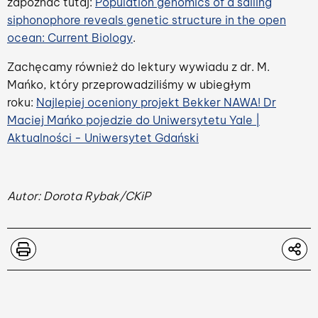
zapoznać tutaj:
Population genomics of a sailing
siphonophore reveals genetic structure in the open
ocean: Current Biology
.
Zachęcamy również do lektury wywiadu z dr. M.
Mańko, który przeprowadziliśmy w ubiegłym
roku:
Najlepiej oceniony projekt Bekker NAWA! Dr
Maciej Mańko pojedzie do Uniwersytetu Yale |
Aktualności - Uniwersytet Gdański
Autor: Dorota Rybak/CKiP