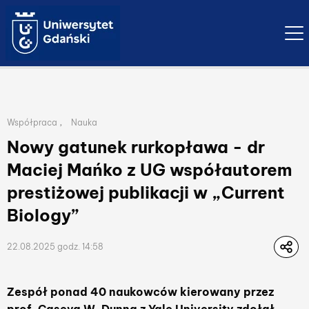
Ope
Lista przynależnych kategorii publikacji
,
Współpraca
Nauka
Nowy gatunek rurkopława - dr
Maciej Mańko z UG współautorem
prestiżowej publikacji w „Current
Biology”
22.08.2025 godz. 14:58
Zespół ponad 40 naukowców kierowany przez