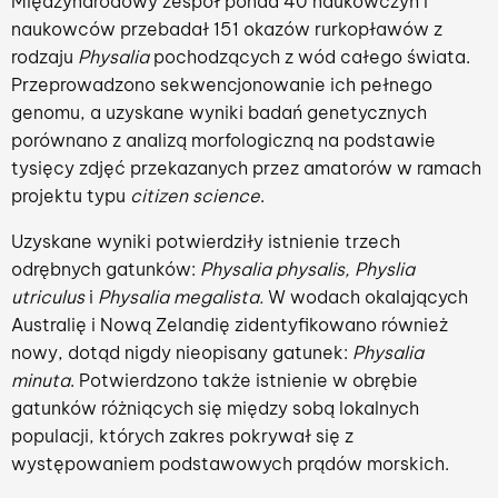
Międzynarodowy zespół ponad 40 naukowczyń i
naukowców przebadał 151 okazów rurkopławów z
rodzaju
Physalia
pochodzących z wód całego świata.
Przeprowadzono sekwencjonowanie ich pełnego
genomu, a uzyskane wyniki badań genetycznych
porównano z analizą morfologiczną na podstawie
tysięcy zdjęć przekazanych przez amatorów w ramach
projektu typu
citizen science
.
Uzyskane wyniki potwierdziły istnienie trzech
odrębnych gatunków:
Physalia physalis, Physlia
utriculus
i
Physalia megalista.
W wodach okalających
Australię i Nową Zelandię zidentyfikowano również
nowy, dotąd nigdy nieopisany gatunek:
Physalia
minuta
. Potwierdzono także istnienie w obrębie
gatunków różniących się między sobą lokalnych
populacji, których zakres pokrywał się z
występowaniem podstawowych prądów morskich.