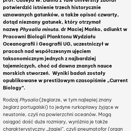
prof. Caseya W. Dunna z Yale University zdołał
potwierdzić istnienie trzech historycznie
uznawanych gatunków, a także opisać czwarty,
dotąd nieznany gatunek, który otrzymał
nazwę
Physalia minuta
. dr Maciej Mańko, adiunkt w
Pracowni Biologii Planktonu Wydziału
Oceanografii i Geografii UG, uczestniczył w
pracach nad współczesnym ujęciem
taksonomicznym jednych z najbardziej
tajemniczych, choć od dawna znanych nauce
morskich stworzeń. Wyniki badań zostały
opublikowane w prestiżowym czasopiśmie „Current
Biology”.
Rodzaj
Physalia
(żeglarze, w tym najlepiej znany
żeglarz portugalski) to jedyne rurkopławy żyjące w
neustonie, czyli na powierzchni oceanów. Mogą
osiągać dość duże rozmiary, wyróżnia je także
charakterystyczny „żagiel”, czyli pneumatofor (organ