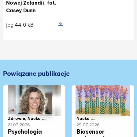
Nowej Zelandii, fot.
Casey Dunn
jpg 44,0 kB
Pokaż szczegóły pliku Physalia minu
Powiązane publikacje
Należy do kategorii:
Zdrowie, Nauka ,
Należy do kategorii:
Nauka ,
Współpraca ,
Współpraca
31.07.2026
29.07.2026
Wywiady naukowe,
Psychologia
Biosensor
Sport