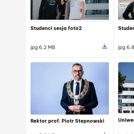
Studenci sesja foto2
Studen
jpg 6,2 MB
jpg 6,
Pokaż szczegóły 
Uniwe
Rektor prof. Piotr Stepnowski