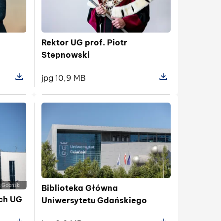
Rektor UG prof. Piotr
Stepnowski
jpg 10,9 MB
a foto4
Pokaż szczegóły pl
Poka
 Gdański
Biblioteka Główna
ch UG
Uniwersytetu Gdańskiego