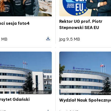
Rektor UG prof. Piotr
ci sesja foto4
Stepnowski SEA EU
8 MB
jpg 9,5 MB
pliku Studenci sesja foto2
Pokaż szczegóły pliku Studenci sesj
© Uniwersytet Gdański
© Uniwersytet
rsytet Gdański
Wydział Nauk Społeczny