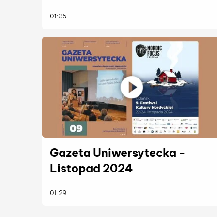
więcej
01:35
Gazeta Uniwersytecka -
Listopad 2024
więcej
01:29