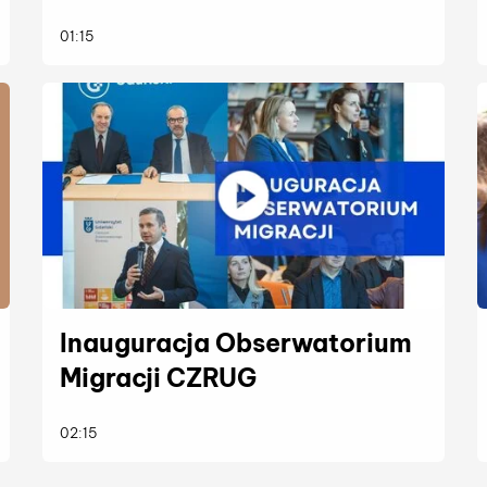
więcej
01:15
Inauguracja Obserwatorium
Migracji CZRUG
więcej
02:15