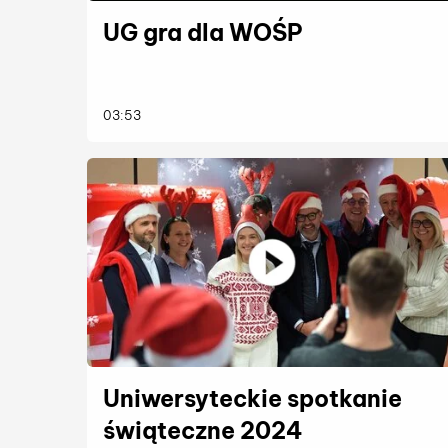
UG gra dla WOŚP
więcej
03:53
Uniwersyteckie spotkanie
świąteczne 2024