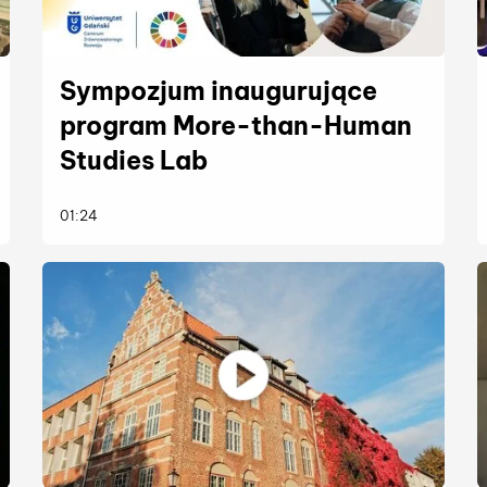
Sympozjum inaugurujące
program More-than-Human
Studies Lab
więcej
01:24