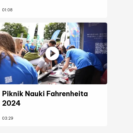
więcej
01:08
Piknik Nauki Fahrenheita
2024
więcej
03:29