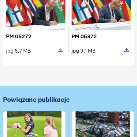
PM 05272
PM 05372
jpg 8,7 MB
jpg 9,1 MB
Pokaż szczegóły pliku PM 05272
Pokaż s
Powiązane publikacje