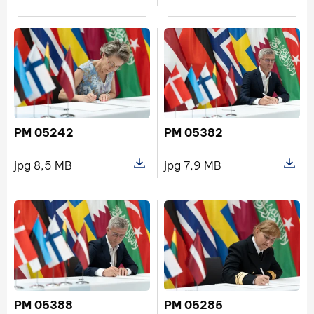
Pokaż szczegóły pliku PM 05329
Pokaż s
PM 05242
PM 05382
jpg 8,5 MB
jpg 7,9 MB
Pokaż szczegóły pliku PM 05242
Pokaż s
PM 05388
PM 05285