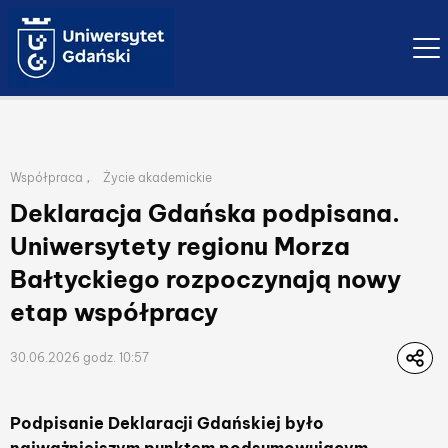
Ope
Lista przynależnych kategorii publikacji
,
Współpraca
Życie akademickie
Deklaracja Gdańska podpisana.
Uniwersytety regionu Morza
Bałtyckiego rozpoczynają nowy
etap współpracy
30.06.2026 godz. 10:57
Podpisanie Deklaracji Gdańskiej było