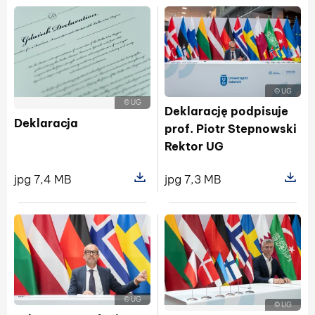
© UG
© UG
Deklarację podpisuje
Deklaracja
prof. Piotr Stepnowski
Rektor UG
jpg 7,4 MB
jpg 7,3 MB
Pokaż szczegóły pliku Deklaracja
Pokaż sz
© UG
© UG