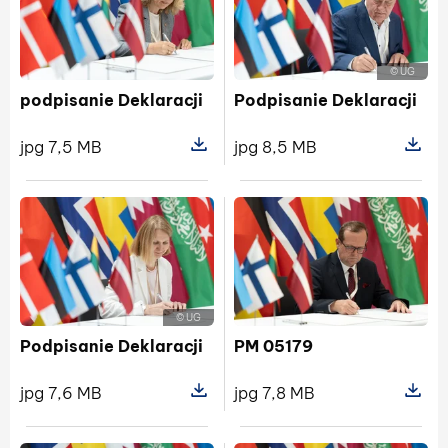
© UG
podpisanie Deklaracji
Podpisanie Deklaracji
jpg 7,5 MB
jpg 8,5 MB
Pokaż szczegóły pliku podpisanie De
Pokaż sz
© UG
Podpisanie Deklaracji
PM 05179
jpg 7,6 MB
jpg 7,8 MB
Pokaż szczegóły pliku Podpisanie De
Pokaż s