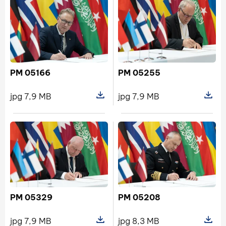
PM 05166
PM 05255
jpg 7,9 MB
jpg 7,9 MB
Pokaż szczegóły pliku PM 05166
Pokaż s
PM 05329
PM 05208
jpg 7,9 MB
jpg 8,3 MB