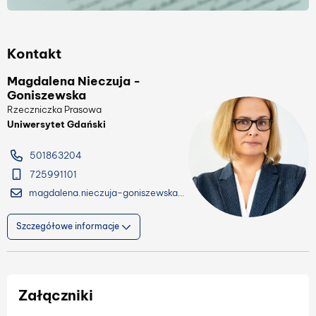
Kontakt
Magdalena Nieczuja -
Goniszewska
Rzeczniczka Prasowa
Uniwersytet Gdański
501863204
725991101
magdalena.nieczuja-goniszewska@ug.edu.pl
Szczegółowe informacje
Załączniki