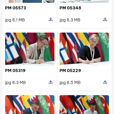
PM 05573
PM 05348
jpg 8,1 MB
jpg 8,3 MB
Pokaż szczegóły pliku PM 05573
Pokaż s
PM 05319
PM 05229
jpg 8,3 MB
jpg 8,5 MB
Pokaż szczegóły pliku PM 05319
Pokaż s