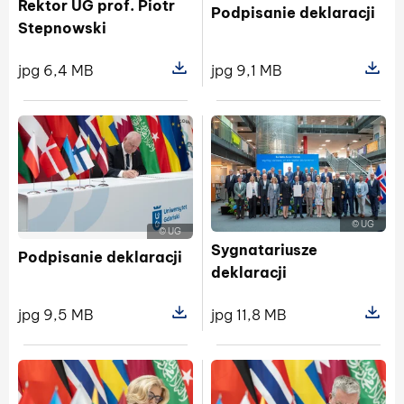
Rektor UG prof. Piotr
Podpisanie deklaracji
Stepnowski
jpg 9,1 MB
jpg 6,4 MB
Pokaż sz
Pokaż szczegóły pliku Rektor UG pr
© UG
© UG
Sygnatariusze
Podpisanie deklaracji
deklaracji
jpg 9,5 MB
jpg 11,8 MB
Pokaż szczegóły pliku Podpisanie de
Pokaż sz