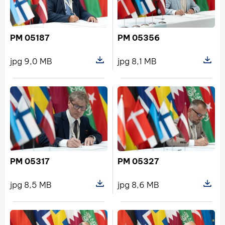
PM 05187
PM 05356
jpg 9,0 MB
jpg 8,1 MB
Pokaż szczegóły pliku PM 05187
Pokaż s
PM 05317
PM 05327
jpg 8,5 MB
jpg 8,6 MB
Pokaż szczegóły pliku PM 05317
Pokaż s