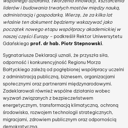
wspólnego działania, tworzenia innowacji, kształcenia
liderów i budowania trwałych mostów między nauką,
administracją i gospodarką. Wierzę, że za kilka lat
właśnie ten dokument będziemy wskazywać jako
początek nowego etapu współpracy akademickiej w
naszej części Europy –
podkreślił Rektor Uniwersytetu
Gdańskiego
prof. dr hab. Piotr Stepnowski
.
Sygnatariusze Deklaracji uznali, że przyszła siła,
odporność i konkurencyjność Regionu Morza
Bałtyckiego zależą od pogłębionej współpracy uczelni
z administracją publiczną, biznesem, organizacjami
społecznymi oraz partnerami międzynarodowymi.
Zadeklarowali również wspólne działania wobec
wyzwań związanych z bezpieczeństwem
energetycznym, transformacją klimatyczną, ochroną
środowiska, rozwojem technologii strategicznych,
migracjami, zdrowiem publicznym oraz odpornością
demokratyczną.