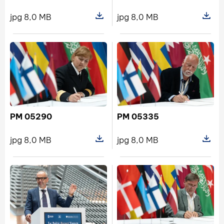
jpg 8,0 MB
jpg 8,0 MB
Pokaż szczegóły pliku PM 05388
Pokaż s
PM 05290
PM 05335
jpg 8,0 MB
jpg 8,0 MB
Pokaż szczegóły pliku PM 05290
Pokaż s