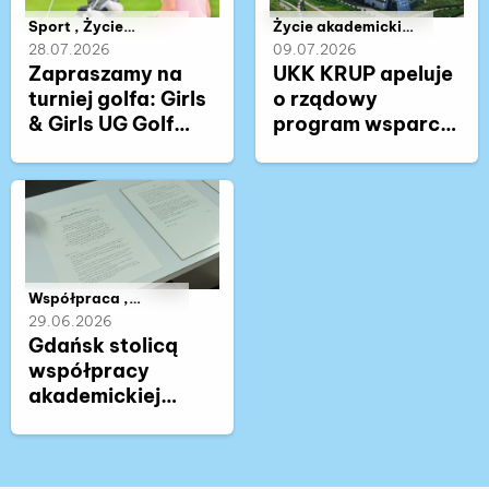
Należy do kategorii:
Sport , Życie
Należy do kategorii:
Życie akademickie
akademickie ,
, Współpraca ,
28.07.2026
09.07.2026
Współpraca
Zdrowie
Zapraszamy na
UKK KRUP apeluje
turniej golfa: Girls
o rządowy
& Girls UG Golf
program wsparcia
Club 2026
stołówek
akademickich.
Inicjatywa
Rektora
Uniwersytetu
Gdańskiego
Należy do kategorii:
Współpraca ,
Nauka , Życie
29.06.2026
akademickie
Gdańsk stolicą
współpracy
akademickiej
regionu Morza
Bałtyckiego. W UG
trwa pierwsze