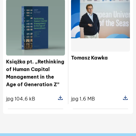
Tomasz Kawka
Książka pt. „Rethinking
of Human Capital
Management in the
Age of Generation Z”
jpg 104,6 kB
jpg 1,6 MB
Pokaż szczegóły pliku Książka pt. 
Pokaż s