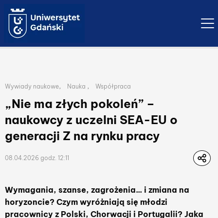
Ope
Lista przynależnych kategorii publikacji
,
,
Wywiady naukowe
Nauka
Współpraca
„Nie ma złych pokoleń” –
naukowcy z uczelni SEA-EU o
generacji Z na rynku pracy
08.04.2026 godz. 12:11
Wymagania, szanse, zagrożenia... i zmiana na
horyzoncie? Czym wyróżniają się młodzi
pracownicy z Polski, Chorwacji i Portugalii? Jaka