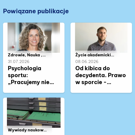
Powiązane publikacje
Należy do kategorii:
Zdrowie, Nauka ,
Należy do kategorii:
Życie akademickie
Współpraca ,
, Nauka , Wywiady
31.07.2026
08.06.2026
Wywiady naukowe,
naukowe, Sport
Psychologia
Od kibica do
Sport
sportu:
decydenta. Prawo
„Pracujemy nie
w sporcie -
tyle ze
pierwszy taki
sportowcem, co z
kierunek studiów
człowiekiem,
w Polsce.
który uprawia
sport”
Należy do kategorii:
Wywiady naukowe,