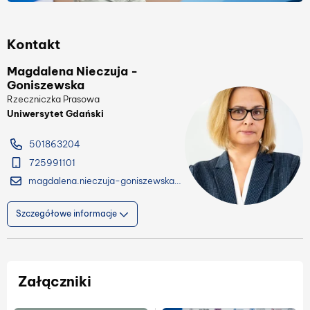
Kontakt
Magdalena Nieczuja -
Goniszewska
Rzeczniczka Prasowa
Uniwersytet Gdański
501863204
725991101
magdalena.nieczuja-goniszewska@ug.edu.pl
Szczegółowe informacje
Załączniki