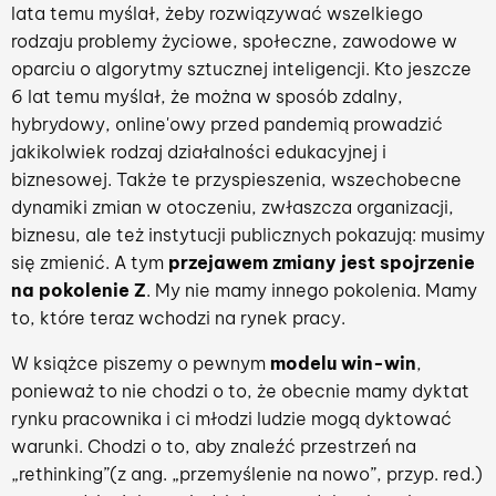
lata temu myślał, żeby rozwiązywać wszelkiego
rodzaju problemy życiowe, społeczne, zawodowe w
oparciu o algorytmy sztucznej inteligencji. Kto jeszcze
6 lat temu myślał, że można w sposób zdalny,
hybrydowy, online'owy przed pandemią prowadzić
jakikolwiek rodzaj działalności edukacyjnej i
biznesowej. Także te przyspieszenia, wszechobecne
dynamiki zmian w otoczeniu, zwłaszcza organizacji,
biznesu, ale też instytucji publicznych pokazują: musimy
się zmienić. A tym
przejawem zmiany jest spojrzenie
na pokolenie Z
. My nie mamy innego pokolenia. Mamy
to, które teraz wchodzi na rynek pracy.
W książce piszemy o pewnym
modelu win-win
,
ponieważ to nie chodzi o to, że obecnie mamy dyktat
rynku pracownika i ci młodzi ludzie mogą dyktować
warunki. Chodzi o to, aby znaleźć przestrzeń na
„rethinking”(z ang. „przemyślenie na nowo”, przyp. red.)