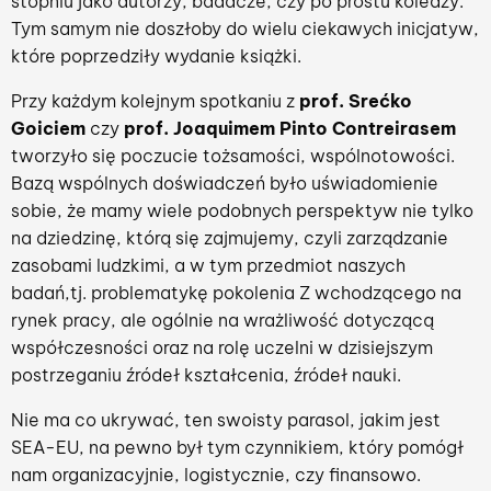
stopniu jako autorzy, badacze, czy po prostu koledzy.
Tym samym nie doszłoby do wielu ciekawych inicjatyw,
które poprzedziły wydanie książki.
Przy każdym kolejnym spotkaniu z
prof. Srećko
Goiciem
czy
prof. Joaquimem Pinto Contreirasem
tworzyło się poczucie tożsamości, wspólnotowości.
Bazą wspólnych doświadczeń było uświadomienie
sobie, że mamy wiele podobnych perspektyw nie tylko
na dziedzinę, którą się zajmujemy, czyli zarządzanie
zasobami ludzkimi, a w tym przedmiot naszych
badań,tj. problematykę pokolenia Z wchodzącego na
rynek pracy, ale ogólnie na wrażliwość dotyczącą
współczesności oraz na rolę uczelni w dzisiejszym
postrzeganiu źródeł kształcenia, źródeł nauki.
Nie ma co ukrywać, ten swoisty parasol, jakim jest
SEA-EU, na pewno był tym czynnikiem, który pomógł
nam organizacyjnie, logistycznie, czy finansowo.