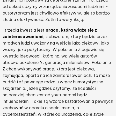
zmiany. Ich postawy są detektorem zmian. To, czego
od dekad uczymy w zarządzaniu zasobami ludzkimi -
autorytaryzm jest chwilowo efektywny, ale to bardzo
złudna efektywność. Zetki to weryfikują.
I trzecią kwestią jest
praca, która wiąże się z
zainteresowaniam
i, z obszarem, który będzie przez
młodych ludzi uważany na wejściu jako ciekawy, jako
ważny, jako pożyteczny. W pokoleniu Z pojawia się
kwestia ideowości, którą np. wg wielu autorów
utraciło pokolenie Y, generacja milenialsów. Pokolenie
Z chce wykonywać pracę, która jest ciekawa,
zajmująca, oparta na ich zainteresowaniach. To może
budzić też pewnego rodzaju wręcz humorystyczne
skojarzenia, jeżeli gdzieś czytamy, że licealiści
najbardziej chcą zostać youtuberami bądź
influencerami. Takie są wzorce kształtowania pewnych
zachowań w oparciu o social media, o
cyberprzestrzeń, w której od urodzenia, całe życie