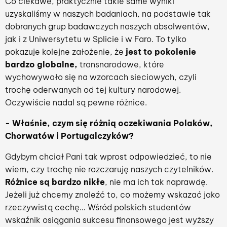
Co ciekawe, praktycznie takie same wyniki
uzyskaliśmy w naszych badaniach, na podstawie tak
dobranych grup badawczych naszych absolwentów,
jak i z Uniwersytetu w Splicie i w Faro. To tylko
pokazuje kolejne założenie, że
jest to pokolenie
bardzo globalne,
transnarodowe, które
wychowywało się na wzorcach sieciowych, czyli
trochę oderwanych od tej kultury narodowej.
Oczywiście nadal są pewne różnice.
- Właśnie, czym się różnią oczekiwania Polaków,
Chorwatów i Portugalczyków?
Gdybym chciał Pani tak wprost odpowiedzieć, to nie
wiem, czy trochę nie rozczaruję naszych czytelników.
Różnice są bardzo nikłe
, nie ma ich tak naprawdę.
Jeżeli już chcemy znaleźć to, co możemy wskazać jako
rzeczywistą cechę… Wśród polskich studentów
wskaźnik osiągania sukcesu finansowego jest wyższy